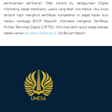
perencanaan periklanan. Oleh karena itu, penggunaan Digital
Marketing dapat membantu usaha yang telah kita Kelola. Jika Anda
tertarik ingin mengikuti sertifikasi kompetensi ini dapat kalian ikuti
melalui Lembaga BNSP Republik Indonesia mengenai Sertifikasi
Profesi Teknologi Digital (LSP TD). Informasi lebih lanjut dapat diakses
melalui laman
sertifiaksi.lspdigital.id
.
Yuk Buruan Kepoin
!...